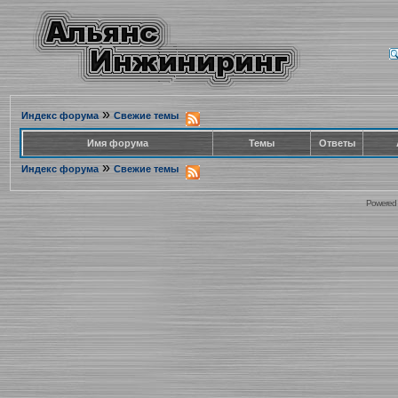
»
Индекс форума
Свежие темы
Имя форума
Темы
Ответы
»
Индекс форума
Свежие темы
Powered