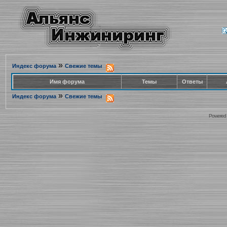
»
Индекс форума
Свежие темы
Имя форума
Темы
Ответы
»
Индекс форума
Свежие темы
Powered