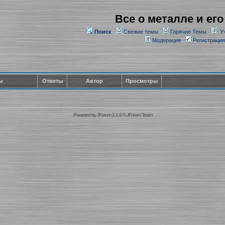
Все о металле и его
Поиск
Свежие темы
Горячие Темы
У
Модерация
Регистрация
ы
Ответы
Автор
Просмотры
Powered by
JForum 2.1.9
©
JForum Team