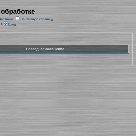
 обработке
частники
На главную страницу
/
Вход
Последнее сообщение