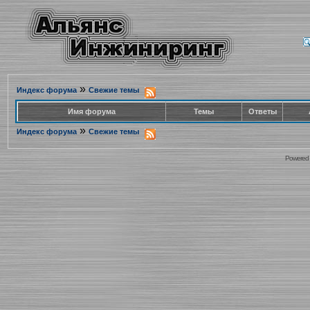
»
Индекс форума
Свежие темы
Имя форума
Темы
Ответы
»
Индекс форума
Свежие темы
Powered