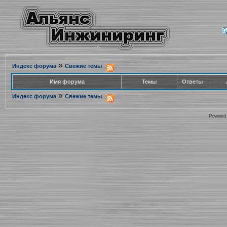
»
Индекс форума
Свежие темы
Имя форума
Темы
Ответы
»
Индекс форума
Свежие темы
Powered