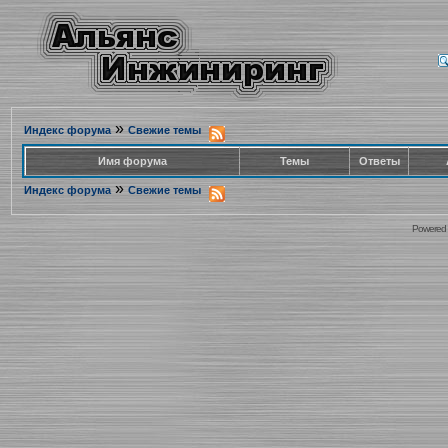
»
Индекс форума
Свежие темы
Имя форума
Темы
Ответы
»
Индекс форума
Свежие темы
Powered