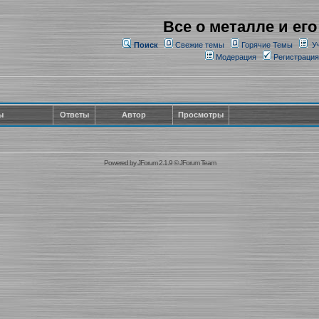
Все о металле и его
Поиск
Свежие темы
Горячие Темы
У
Модерация
Регистрация
ы
Ответы
Автор
Просмотры
Powered by
JForum 2.1.9
©
JForum Team