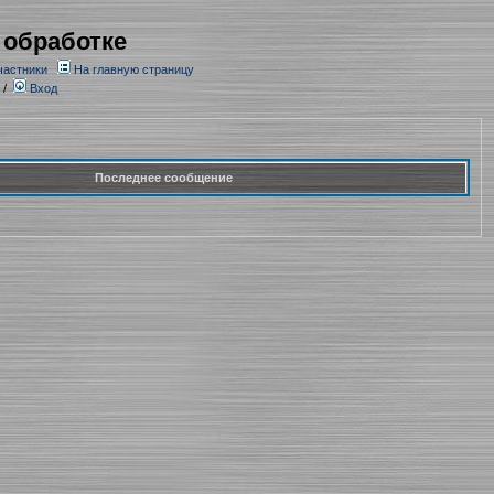
 обработке
частники
На главную страницу
/
Вход
Последнее сообщение