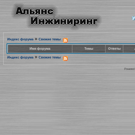
»
Индекс форума
Свежие темы
Имя форума
Темы
Ответы
»
Индекс форума
Свежие темы
Powered