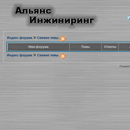
»
Индекс форума
Свежие темы
Имя форума
Темы
Ответы
»
Индекс форума
Свежие темы
Powered