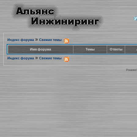
»
Индекс форума
Свежие темы
Имя форума
Темы
Ответы
»
Индекс форума
Свежие темы
Powered