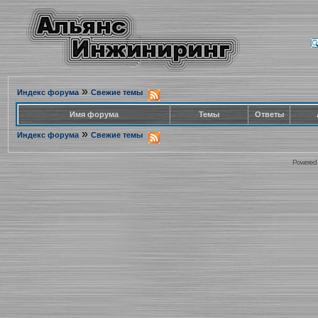
»
Индекс форума
Свежие темы
Имя форума
Темы
Ответы
»
Индекс форума
Свежие темы
Powered