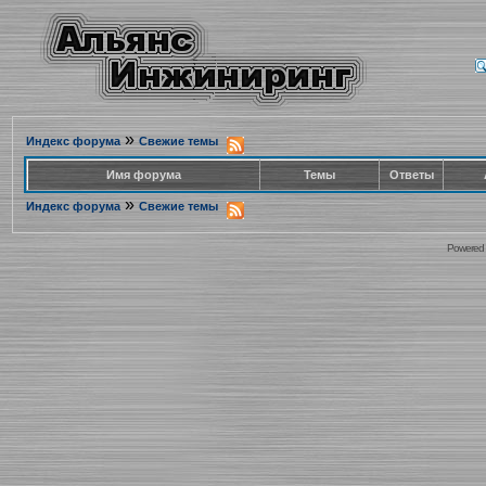
»
Индекс форума
Свежие темы
Имя форума
Темы
Ответы
»
Индекс форума
Свежие темы
Powered