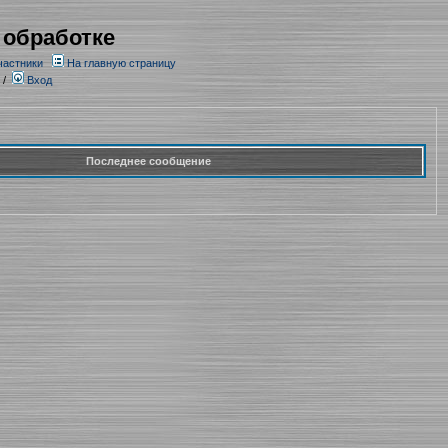
 обработке
частники
На главную страницу
/
Вход
Последнее сообщение