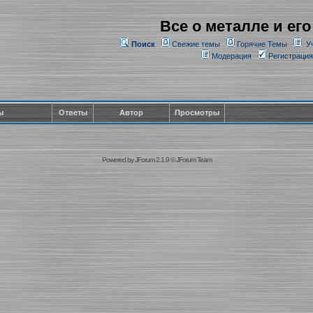
Все о металле и его
Поиск
Свежие темы
Горячие Темы
У
Модерация
Регистрация
ы
Ответы
Автор
Просмотры
Powered by
JForum 2.1.9
©
JForum Team