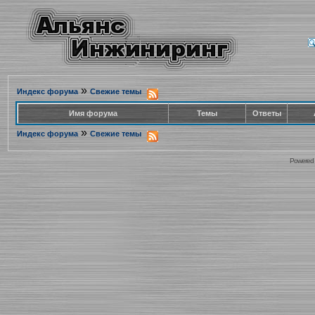
»
Индекс форума
Свежие темы
Имя форума
Темы
Ответы
»
Индекс форума
Свежие темы
Powered