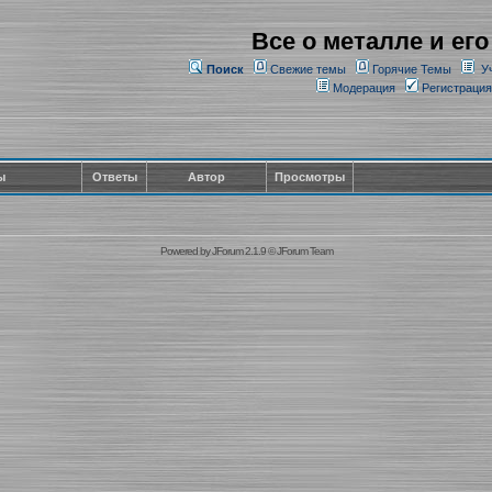
Все о металле и его
Поиск
Свежие темы
Горячие Темы
У
Модерация
Регистрация
ы
Ответы
Автор
Просмотры
Powered by
JForum 2.1.9
©
JForum Team