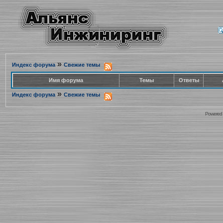
»
Индекс форума
Свежие темы
Имя форума
Темы
Ответы
»
Индекс форума
Свежие темы
Powered