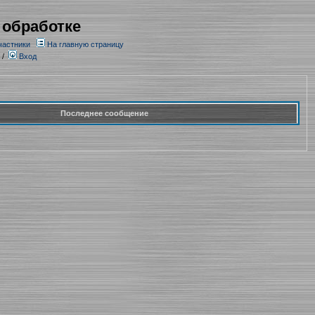
 обработке
частники
На главную страницу
/
Вход
Последнее сообщение