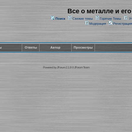
Все о металле и его
Поиск
Свежие темы
Горячие Темы
У
Модерация
Регистрация
ы
Ответы
Автор
Просмотры
Powered by
JForum 2.1.9
©
JForum Team