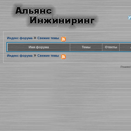
»
Индекс форума
Свежие темы
Имя форума
Темы
Ответы
»
Индекс форума
Свежие темы
Powered