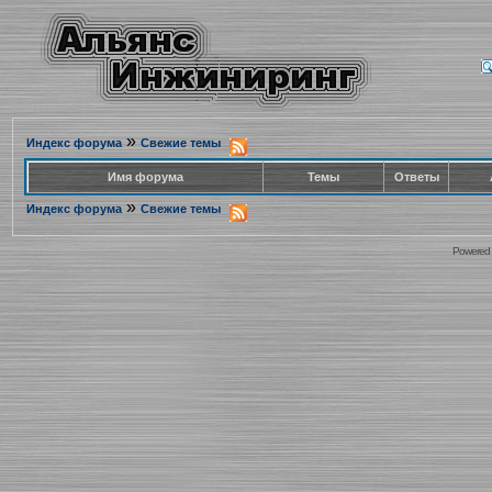
»
Индекс форума
Свежие темы
Имя форума
Темы
Ответы
»
Индекс форума
Свежие темы
Powered