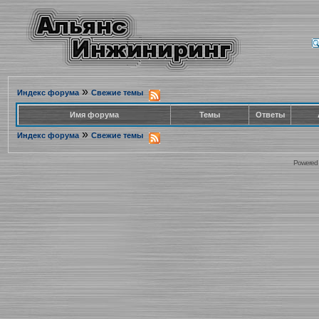
»
Индекс форума
Свежие темы
Имя форума
Темы
Ответы
»
Индекс форума
Свежие темы
Powered