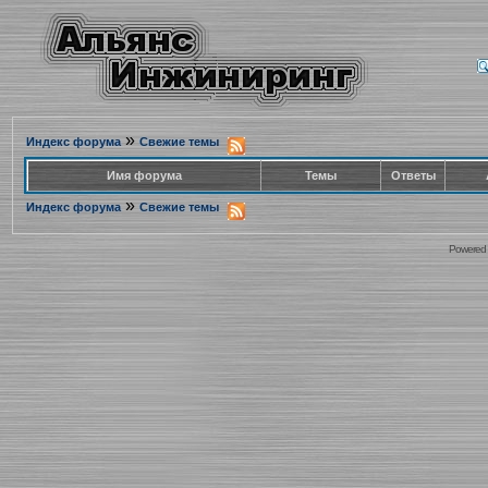
»
Индекс форума
Свежие темы
Имя форума
Темы
Ответы
»
Индекс форума
Свежие темы
Powered