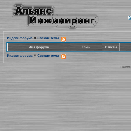
»
Индекс форума
Свежие темы
Имя форума
Темы
Ответы
»
Индекс форума
Свежие темы
Powered