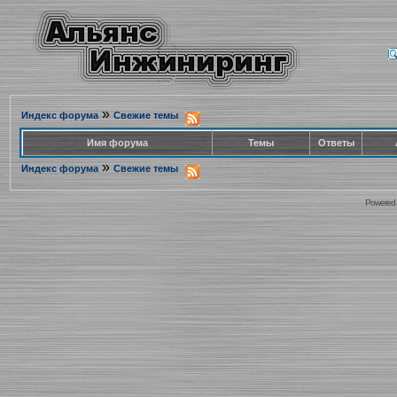
»
Индекс форума
Свежие темы
Имя форума
Темы
Ответы
»
Индекс форума
Свежие темы
Powered