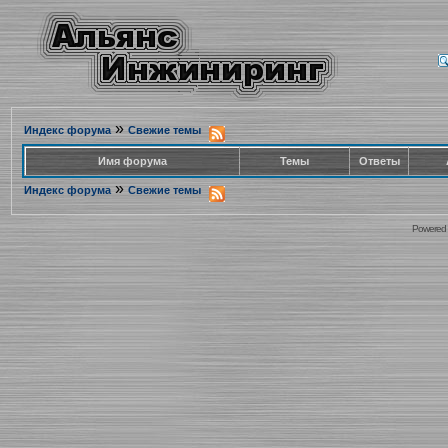
»
Индекс форума
Свежие темы
Имя форума
Темы
Ответы
»
Индекс форума
Свежие темы
Powered