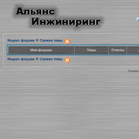
»
Индекс форума
Свежие темы
Имя форума
Темы
Ответы
»
Индекс форума
Свежие темы
Powered