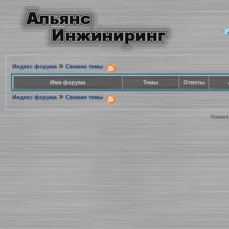
»
Индекс форума
Свежие темы
Имя форума
Темы
Ответы
»
Индекс форума
Свежие темы
Powered