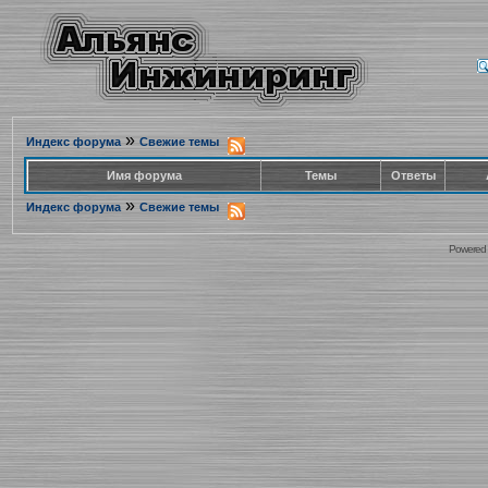
»
Индекс форума
Свежие темы
Имя форума
Темы
Ответы
»
Индекс форума
Свежие темы
Powered