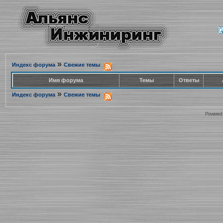
»
Индекс форума
Свежие темы
Имя форума
Темы
Ответы
»
Индекс форума
Свежие темы
Powered