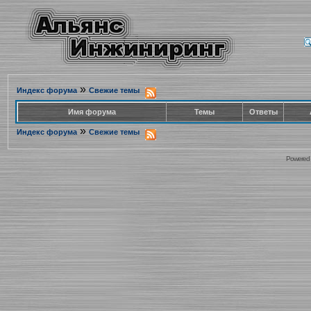
»
Индекс форума
Свежие темы
Имя форума
Темы
Ответы
»
Индекс форума
Свежие темы
Powered