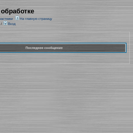
 обработке
частники
На главную страницу
/
Вход
Последнее сообщение