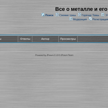
Все о металле и его
Поиск
Свежие темы
Горячие Темы
У
Модерация
Регистрация
ы
Ответы
Автор
Просмотры
Powered by
JForum 2.1.9
©
JForum Team