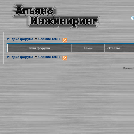
»
Индекс форума
Свежие темы
Имя форума
Темы
Ответы
»
Индекс форума
Свежие темы
Powered