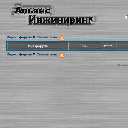
»
Индекс форума
Свежие темы
Имя форума
Темы
Ответы
»
Индекс форума
Свежие темы
Powered