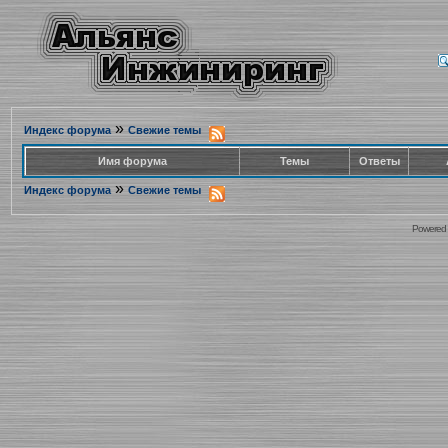
»
Индекс форума
Свежие темы
Имя форума
Темы
Ответы
»
Индекс форума
Свежие темы
Powered