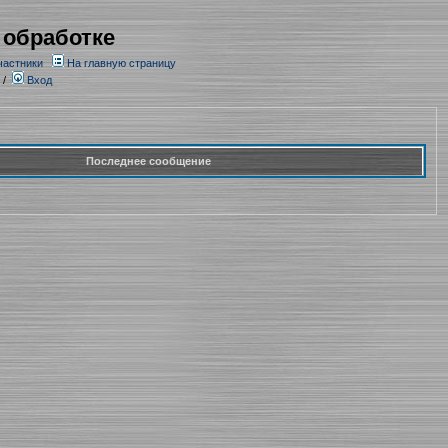
 обработке
частники
На главную страницу
/
Вход
Последнее сообщение