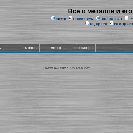
Все о металле и его
Поиск
Свежие темы
Горячие Темы
У
Модерация
Регистрация
ы
Ответы
Автор
Просмотры
Powered by
JForum 2.1.9
©
JForum Team