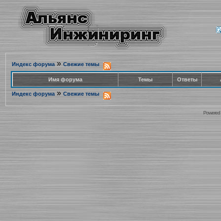
»
Индекс форума
Свежие темы
Имя форума
Темы
Ответы
»
Индекс форума
Свежие темы
Powered