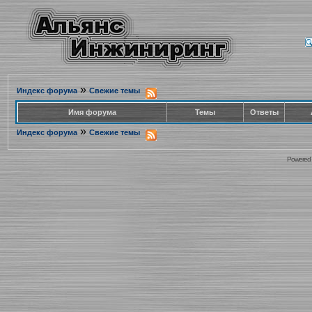
»
Индекс форума
Свежие темы
Имя форума
Темы
Ответы
»
Индекс форума
Свежие темы
Powered