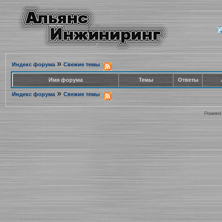
»
Индекс форума
Свежие темы
Имя форума
Темы
Ответы
»
Индекс форума
Свежие темы
Powered