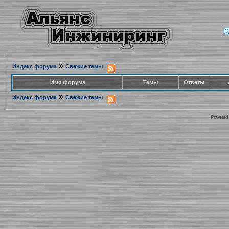
»
Индекс форума
Свежие темы
Имя форума
Темы
Ответы
»
Индекс форума
Свежие темы
Powered