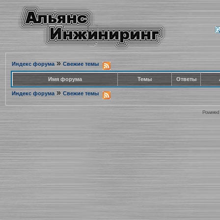
»
Индекс форума
Свежие темы
Имя форума
Темы
Ответы
»
Индекс форума
Свежие темы
Powered