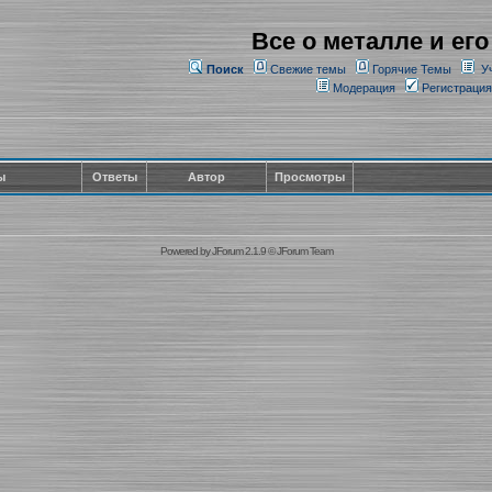
Все о металле и его
Поиск
Свежие темы
Горячие Темы
У
Модерация
Регистрация
ы
Ответы
Автор
Просмотры
Powered by
JForum 2.1.9
©
JForum Team