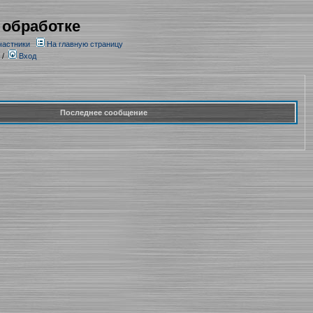
 обработке
частники
На главную страницу
/
Вход
Последнее сообщение