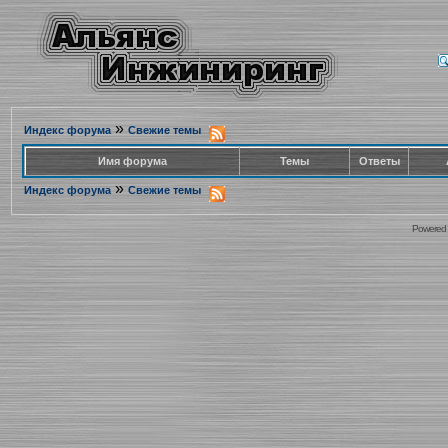
»
Индекс форума
Свежие темы
Имя форума
Темы
Ответы
»
Индекс форума
Свежие темы
Powered