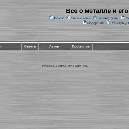
Все о металле и его
Поиск
Свежие темы
Горячие Темы
У
Модерация
Регистрация
ы
Ответы
Автор
Просмотры
Powered by
JForum 2.1.9
©
JForum Team