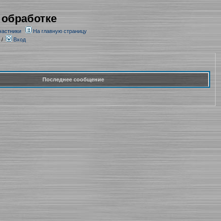
 обработке
частники
На главную страницу
/
Вход
Последнее сообщение