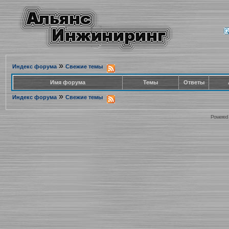
»
Индекс форума
Свежие темы
Имя форума
Темы
Ответы
»
Индекс форума
Свежие темы
Powered