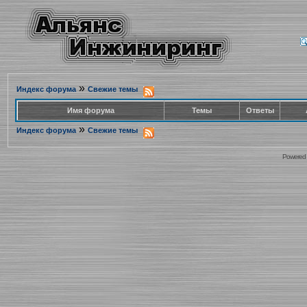
»
Индекс форума
Свежие темы
Имя форума
Темы
Ответы
»
Индекс форума
Свежие темы
Powered