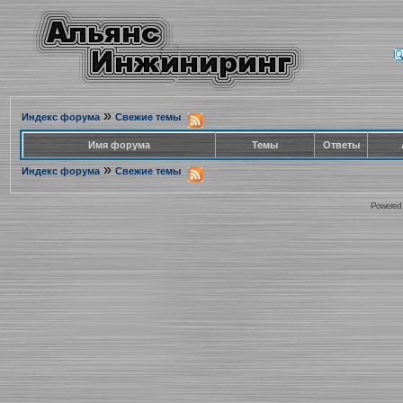
»
Индекс форума
Свежие темы
Имя форума
Темы
Ответы
»
Индекс форума
Свежие темы
Powered