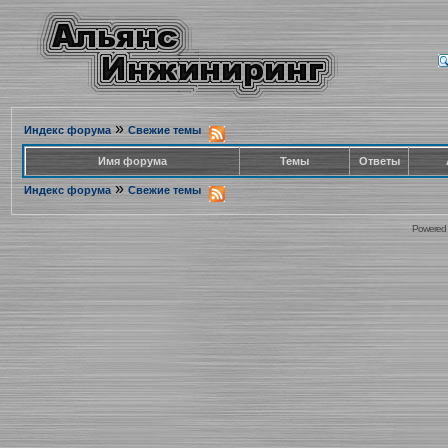
»
Индекс форума
Свежие темы
Имя форума
Темы
Ответы
»
Индекс форума
Свежие темы
Powered