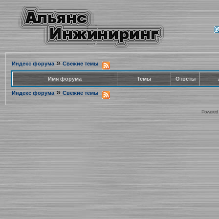
»
Индекс форума
Свежие темы
Имя форума
Темы
Ответы
»
Индекс форума
Свежие темы
Powered