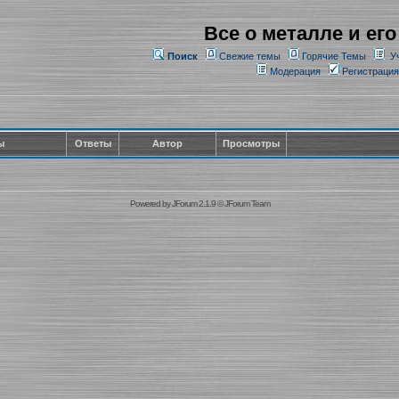
Все о металле и его
Поиск
Свежие темы
Горячие Темы
У
Модерация
Регистрация
ы
Ответы
Автор
Просмотры
Powered by
JForum 2.1.9
©
JForum Team