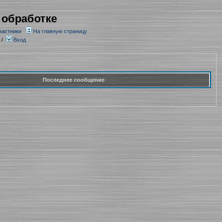
 обработке
частники
На главную страницу
/
Вход
Последнее сообщение