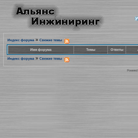
»
Индекс форума
Свежие темы
Имя форума
Темы
Ответы
»
Индекс форума
Свежие темы
Powered