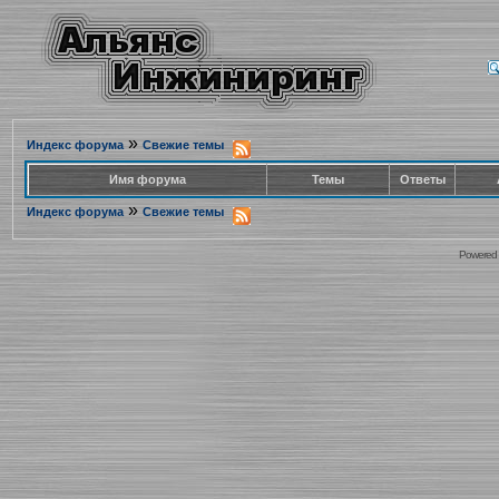
»
Индекс форума
Свежие темы
Имя форума
Темы
Ответы
»
Индекс форума
Свежие темы
Powered